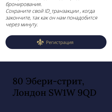
бронирования.
Сохраните свой ID_транзакции , когда
закончите, так как он нам понадобится
через минуту.
Регистрация
80 Эбери-стрит,
Лондон SW1W 9QD