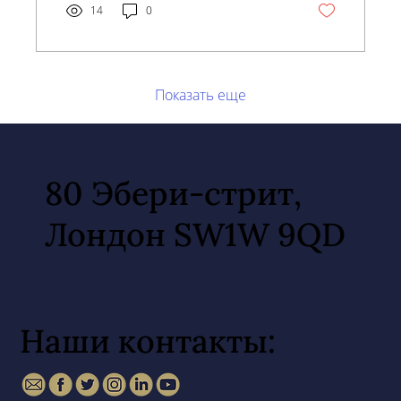
14
0
Показать еще
80 Эбери-стрит,
Лондон SW1W 9QD
Наши контакты: