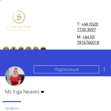
T:
+44 (0)20
7730 3097
М:
+44 (0)
7816766018
Дру
Подписаться
Админ
Ms Inga Neaves
Профиль