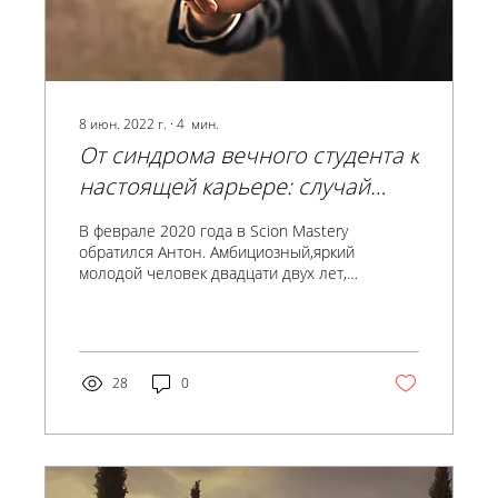
8 июн. 2022 г.
∙
4
мин.
От синдрома вечного студента к
настоящей карьере: случай
Антона
В феврале 2020 года в Scion Mastery
обратился Антон. Амбициозный,яркий
молодой человек двадцати двух лет,
он находился на распутье....
28
0