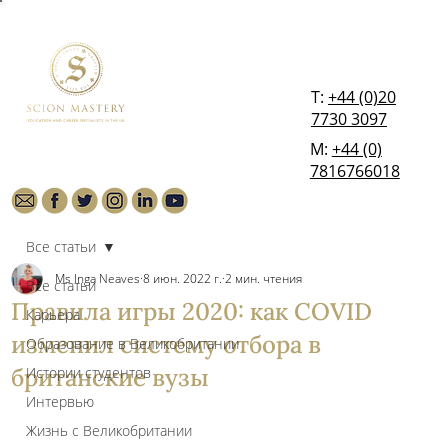
T:
+44 (0)20
7730 3097
М:
+44 (0)
7816766018
Все статьи
Ms Inga Neaves
8 июн. 2022 г.
2 мин. чтения
Все статьи
Правила игры 2020: как COVID
Карьера
изменил систему отбора в
Образование в Великобритании
британские вузы
Истории студентов
Интервью
Жизнь с Великобритании