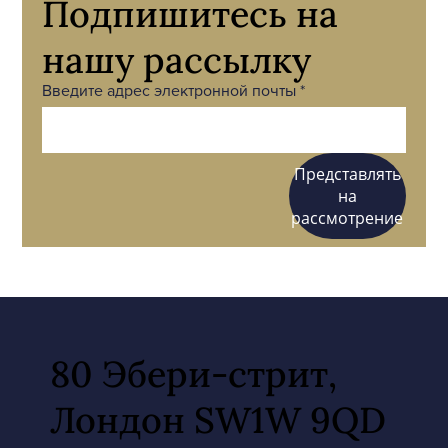
Подпишитесь на
нашу рассылку
Введите адрес электронной почты
Представлять
на
рассмотрение
80 Эбери-стрит,
Лондон SW1W 9QD