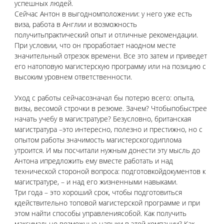
успешных людей.
Сейчас Антон в выгодномположении: у него уже есть 
виза, работа в Англии и возможность 
получитьпрактический опыт и отличные рекомендации. 
При условии, что он проработает наодном месте 
значительный отрезок времени. Все это затем и приведет 
его натоповую магистерскую программу или на позицию с 
высоким уровнем ответственности. 
Уход с работы сейчасозначал бы потерю всего: опыта, 
визы, весомой строчки в резюме. Зачем? Чтобыпобыстрее 
начать учебу в магистратуре? Безусловно, британская 
магистратура –это интересно, полезно и престижно, но с 
опытом работы значимость магистерскогодиплома 
утроится. И мы посчитали нужным донести эту мысль до 
Антона ипредложить ему вместе работать и над 
технической стороной вопроса: подготовкойдокументов к 
магистратуре, – и над его жизненными навыками.
Три года – это хороший срок, чтобы подготовиться 
кдействительно топовой магистерской программе и при 
этом найти способы управлениясобой. Как получить 
максимально возможные навыки в этой компании? Как 