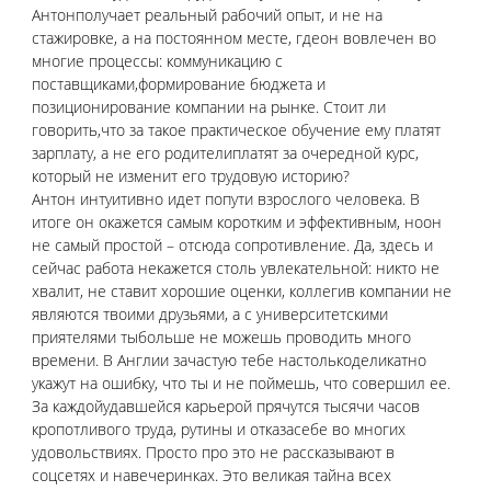
Антонполучает реальный рабочий опыт, и не на 
стажировке, а на постоянном месте, гдеон вовлечен во 
многие процессы: коммуникацию с 
поставщиками,формирование бюджета и 
позиционирование компании на рынке. Стоит ли 
говорить,что за такое практическое обучение ему платят 
зарплату, а не его родителиплатят за очередной курс, 
который не изменит его трудовую историю?
Антон интуитивно идет попути взрослого человека. В 
итоге он окажется самым коротким и эффективным, ноон 
не самый простой – отсюда сопротивление. Да, здесь и 
сейчас работа некажется столь увлекательной: никто не 
хвалит, не ставит хорошие оценки, коллегив компании не 
являются твоими друзьями, а с университетскими 
приятелями тыбольше не можешь проводить много 
времени. В Англии зачастую тебе настолькоделикатно 
укажут на ошибку, что ты и не поймешь, что совершил ее. 
За каждойудавшейся карьерой прячутся тысячи часов 
кропотливого труда, рутины и отказасебе во многих 
удовольствиях. Просто про это не рассказывают в 
соцсетях и навечеринках. Это великая тайна всех 