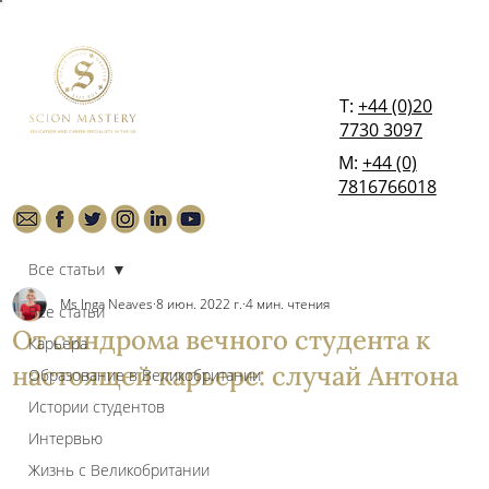
T:
+44 (0)20
7730 3097
М:
+44 (0)
7816766018
Все статьи
Ms Inga Neaves
8 июн. 2022 г.
4 мин. чтения
Все статьи
От синдрома вечного студента к
Карьера
настоящей карьере: случай Антона
Образование в Великобритании
Истории студентов
Интервью
Жизнь с Великобритании