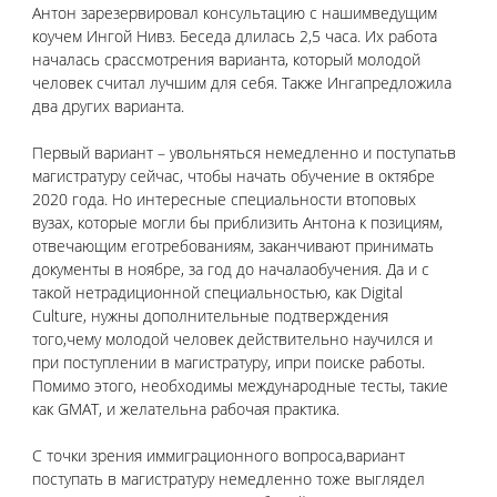
Антон зарезервировал консультацию с нашимведущим 
коучем Ингой Нивз. Беседа длилась 2,5 часа. Их работа 
началась срассмотрения варианта, который молодой 
человек считал лучшим для себя. Также Ингапредложила 
два других варианта.
Первый вариант – увольняться немедленно и поступатьв 
магистратуру сейчас, чтобы начать обучение в октябре 
2020 года. Но интересные специальности втоповых 
вузах, которые могли бы приблизить Антона к позициям, 
отвечающим еготребованиям, заканчивают принимать 
документы в ноябре, за год до началаобучения. Да и с 
такой нетрадиционной специальностью, как Digital 
Culture, нужны дополнительные подтверждения 
того,чему молодой человек действительно научился и 
при поступлении в магистратуру, ипри поиске работы. 
Помимо этого, необходимы международные тесты, такие 
как GMAT, и желательна рабочая практика.
С точки зрения иммиграционного вопроса,вариант 
поступать в магистратуру немедленно тоже выглядел 