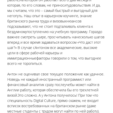
которая, по его словам, не приноситудовольствия. И да, 
мы считаем, что это – самый быстрый и выгодный для 
негопуть. Наш опыт в карьерном коучинге, знание 
британского рынка труда и визовыхнюансов 
подсказывают, что не стоит подталкивать клиента к 
бездумномупоступлению на учебную программу. Гораздо 
важнее смотреть шире, просчитывать нанесколько шагов 
вперед и все время задаваться вопросом «Что даст этот 
шаг?» В случае сАнтоном все академические, высокие 
цели в сфере рабочей карьеры и 
иммиграционныефакторы говорили о том, что выгоднее 
всего не торопиться.
Антон не оценивал свое текущее положение как удачное. 
Новедь не каждый иностранный программист или 
финансовый аналитик сразу послеучебы может найти в 
Англии работу, которая обеспечила бы его трехлетней 
визой.Это сложно. А у Антона получилось! При том что 
специальность Digital Culture, прямо скажем, не входит 
всписок востребованных на британском рынке (даже 
местные студенты с трудом могут найти по ней работу). 