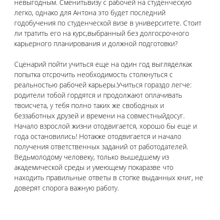
невыгодным. Сменитьвизу с рабочей на студенческую 
легко, однако для Антона это будет последний 
годобучения по студенческой визе в университете. Стоит 
ли тратить его на курс,выбранный без долгосрочного 
карьерного планирования и должной подготовки?
Сценарий пойти учиться еще на один год выгляделкак 
попытка отсрочить необходимость столкнуться с 
реальностью рабочей карьеры.Учиться гораздо легче: 
родители тобой гордятся и продолжают оплачивать 
твоисчета, у тебя полно таких же свободных и 
беззаботных друзей и времени на совместныйдосуг. 
Начало взрослой жизни отодвигается, хорошо бы еще и 
года остановились! Нотакже отодвигается и начало 
получения ответственных заданий от работодателей. 
Ведьмолодому человеку, только вышедшему из 
академической среды и умеющему покаразве что 
находить правильные ответы в стопке выданных книг, не 
доверят спорога важную работу.